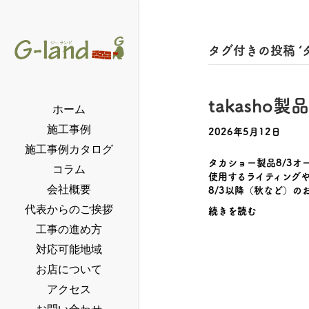
タグ付きの投稿 ‘タ
takasho
ホーム
施工事例
2026年5月12日
施工事例カタログ
タカショー製品8/3オ
コラム
使用するライティングや
8/3以降（秋など）の
会社概要
代表からのご挨拶
続きを読む
工事の進め方
対応可能地域
お店について
アクセス