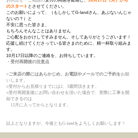
受付の再開を延期し、
10月17日（月）から
お問合せ・ご相談の
のスタート
とさせてください。
このお願いによって、（もしかしてG-landさん、あぶないんじゃ
ないの？）と
不安に思った皆さま、
もちろんそんなことはありません
ご心配をおかけしてすみません。そしてありがとうございます！
応援し続けてくださっている皆さまのために、精一杯取り組みま
す。
10月17日以降のご連絡を、お待ちしています。
・受付再開後の注意点
○ご来店の際にはあらかじめ、お電話やメールでのご予約を
お願
いします。
○受付からお見積りまでには2、3週間頂きます。
○受付再開直後にお問い合わせを頂いた場合で、実際に工事を開
始できるのは
12月に入ってからとなります。
以上となりますが、今後ともG-landをよろしくお願いします！