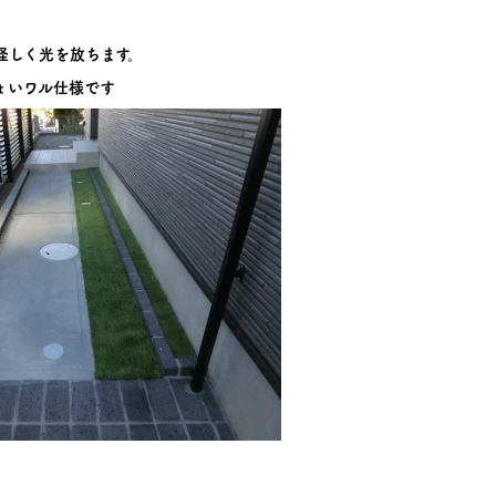
怪しく光を放ちます。
ょいワル仕様です