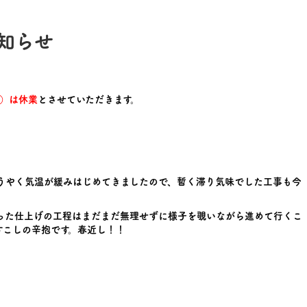
知らせ
月）は休業
とさせていただきます。
うやく気温が緩みはじめてきましたので、暫く滞り気味でした工事も今
った仕上げの工程はまだまだ無理せずに様子を覗いながら進めて行くこ
すこしの辛抱です。春近し！！