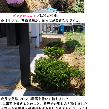
ピンクのスコップ
は私の相棒。
たのは
サツキ
。常緑で細かい葉っぱが素敵なのですよ。
成長を見越して少し間隔を置いて植えました。
には草花を植えるとのこと。家族での楽しみが増えました。
たお花たちを毎日お子様がお水をあげたりするんでしょうね。