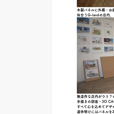
木製パネルに外構・お
似合うG-landの店内。
無造作な店内がウリ？の
手描きの図面・3D C
すべて心を込めてデザ
連休明けにはパネルを2