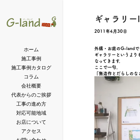
ギャラリーl
2011年4月30日
外構・お庭のG-lan
ホーム
ギャラリーというより
施工事例
なってきます。
ここで一句。
施工事例カタログ
『無造作とだらしのな
コラム
会社概要
代表からのご挨拶
工事の進め方
対応可能地域
お店について
アクセス